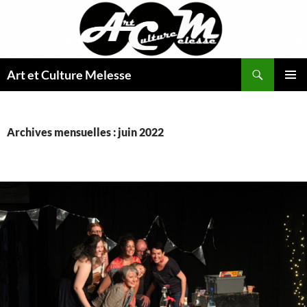
Aller
au
contenu
Recherche
Art et Culture Melesse
MENU
PRINCI
Archives mensuelles : juin 2022