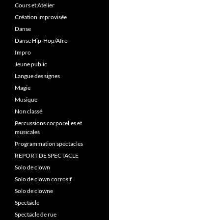
Cours et Atelier
Création improvisée
Danse
Danse Hip-Hop/Afro
Impro
Jeune public
Langue des signes
Magie
Musique
Non classé
Percussions corporelles et
musicales
Programmation spectacles
REPORT DE SPECTACLE
Solo de clown
Solo de clown corrosif
Solo de clowne
Spectacle
Spectacle de rue