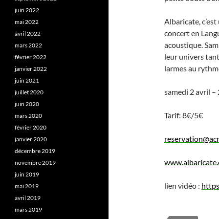
juin 2022
Albaricate, c’es
mai 2022
concert en Lang
avril 2022
acoustique. Sam
mars 2022
leur univers tan
février 2022
larmes au rythme
janvier 2022
juin 2021
samedi 2 avril 
juillet 2020
juin 2020
Tarif: 8€/5€
mars 2020
février 2020
reservation@acm
janvier 2020
décembre 2019
www.albaricate
novembre 2019
juin 2019
lien vidéo :
http
mai 2019
avril 2019
mars 2019