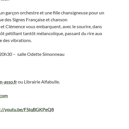
t un garçon orchestre et une fille chansigneuse pour un
ue des Signes Française et chanson
 et Clémence vous embarquent, avec le sourire, dans
tôt pétillant tantôt mélancolique, passant du rire aux
 des vibrations.
– 20h30 – salle Odette Simonneau
-asso.fr
ou Librairie Alfabulle.
.com
s://youtu.be/FSIqBGKPeQ8