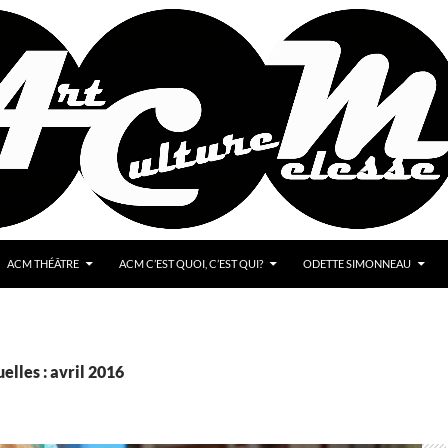
ACM THÉÂTRE
ACM C’EST QUOI, C’EST QUI?
ODETTE SIMONNEAU
lles : avril 2016