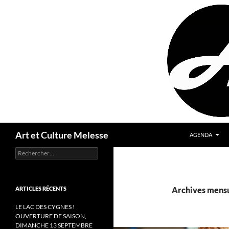
Aller
au
contenu
Recherche
Art et Culture Melesse
AGENDA
Rechercher :
ARTICLES RÉCENTS
Archives mensue
LE LAC DES CYGNES !
OUVERTURE DE SAISON,
DIMANCHE 13 SEPTEMBRE