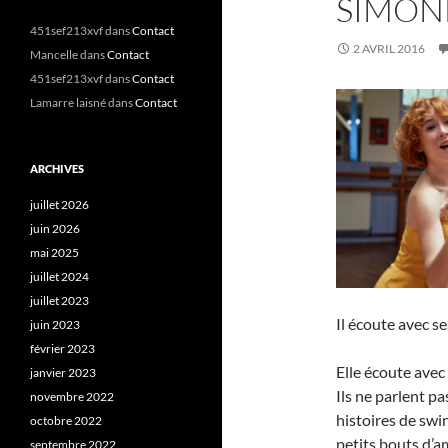
SIMON
451sef213xvf
dans
Contact
2 AVRIL 2016
Mancelle
dans
Contact
451sef213xvf
dans
Contact
Lamarre laisné
dans
Contact
ARCHIVES
juillet 2026
juin 2026
mai 2025
juillet 2024
juillet 2023
Il écoute avec se
juin 2023
février 2023
Elle écoute avec
janvier 2023
Ils ne parlent p
novembre 2022
histoires de swin
octobre 2022
petits bouts d’a
septembre 2022