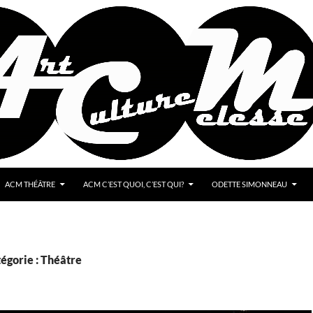
ACM THÉÂTRE
ACM C’EST QUOI, C’EST QUI?
ODETTE SIMONNEAU
égorie : Théâtre