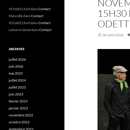
NOVEMB
451sef213xvf
dans
Contact
15H30 
Mancelle
dans
Contact
ODETT
451sef213xvf
dans
Contact
Lamarre laisné
dans
Contact
30 JUIN 2026
ARCHIVES
juillet 2026
juin 2026
mai 2025
juillet 2024
juillet 2023
juin 2023
février 2023
janvier 2023
novembre 2022
octobre 2022
septembre 2022