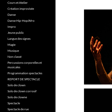
Cours et Atelier
Création improvisée
Danse
Danse Hip-Hop/Afro
Impro
Jeune public
Langue des signes
Magie
Musique
Non classé
Percussions corporelles et
musicales
Programmation spectacles
REPORT DE SPECTACLE
Solo de clown
Solo de clown corrosif
Solo de clowne
Spectacle
Spectacle de rue