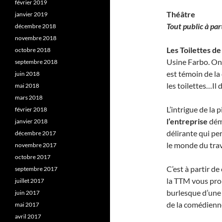
février 2019
Théâtre
janvier 2019
Tout public à par
décembre 2018
novembre 2018
Les Toilettes de
octobre 2018
Usine Farbo. On
septembre 2018
est témoin de la
juin 2018
les toilettes…Il 
mai 2018
mars 2018
L’intrigue de la 
février 2018
l’entreprise
déma
janvier 2018
délirante qui pe
décembre 2017
le monde du trav
novembre 2017
octobre 2017
C’est à partir d
septembre 2017
la TTM vous prop
juillet 2017
burlesque d’une 
juin 2017
de la comédienn
mai 2017
avril 2017