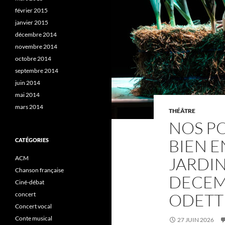
février 2015
janvier 2015
décembre 2014
novembre 2014
octobre 2014
septembre 2014
juin 2014
mai 2014
mars 2014
THÉÂTRE
NOS P
BIEN 
CATÉGORIES
JARDIN
ACM
Chanson française
DECEMB
Ciné-débat
ODETT
concert
Concert vocal
Conte musical
27 JUIN 2026