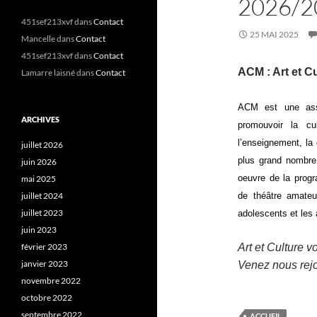
2026/2
451sef213xvf
dans
Contact
25 MAI 2025
Mancelle
dans
Contact
451sef213xvf
dans
Contact
ACM : Art et C
Lamarre laisné
dans
Contact
ACM est une asso
ARCHIVES
promouvoir la cu
l’enseignement, la d
juillet 2026
plus grand nombre 
juin 2026
oeuvre de la progr
mai 2025
juillet 2024
de théâtre amateu
juillet 2023
adolescents et les 
juin 2023
février 2023
Art et Culture v
janvier 2023
Venez nous rejo
novembre 2022
octobre 2022
septembre 2022
ACCUEIL