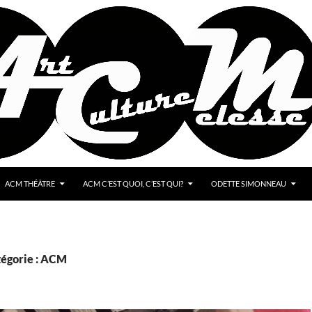
ACM THÉÂTRE
ACM C’EST QUOI, C’EST QUI?
ODETTE SIMONNEAU
tégorie : ACM