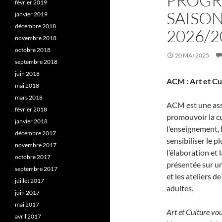
PROGR
février 2019
SAISO
janvier 2019
décembre 2018
2026/2
novembre 2018
octobre 2018
20 MAI 2025
septembre 2018
juin 2018
ACM : Art et C
mai 2018
mars 2018
ACM est une asso
février 2018
promouvoir la cul
janvier 2018
l’enseignement, l
décembre 2017
sensibiliser le 
novembre 2017
l’élaboration et
octobre 2017
présentée sur un
septembre 2017
et les ateliers d
juillet 2017
adultes.
juin 2017
mai 2017
Art et Culture vou
avril 2017