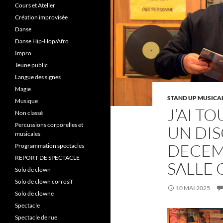
Cours et Atelier
Création improvisée
Danse
Danse Hip-Hop/Afro
Impro
Jeune public
Langue des signes
Magie
STAND UP MUSICA
Musique
J’AI T
Non classé
Percussions corporelles et
UN DIS
musicales
DECEMB
Programmation spectacles
REPORT DE SPECTACLE
SALLE
Solo de clown
Solo de clown corrosif
10 MAI 2025
Solo de clowne
Spectacle
Spectacle de rue