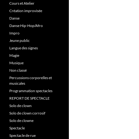
Cours et Atelier
Création improvisée
Danse
Danse Hip-Hop/Afro
Impro
Jeune public
Langue des signes
Magie
Musique
Non classé
Percussions corporelles et
musicales
Programmation spectacles
REPORT DE SPECTACLE
Solo de clown
Solo de clown corrosif
Solo de clowne
Spectacle
Spectacle de rue