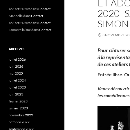
ET ADO
451sef213xvf
dans
Contact
2020- 
Mancelle
dans
Contact
SIMON
451sef213xvf
dans
Contact
Lamarre laisné
dans
Contact
3 NOVEMBRE 20
ARCHIVES
Pour clôturer s
à la représenta
juillet 2026
de ces ateliers
juin 2026
mai 2025
Entrée libre. Ou
juillet 2024
juillet 2023
Venez découvrir 
juin 2023
les comédiennes 
février 2023
janvier 2023
novembre 2022
octobre 2022
septembre 2022