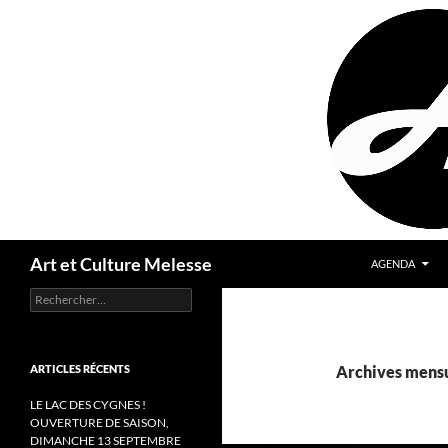
Aller
au
contenu
Recherche
Art et Culture Melesse
AGENDA
Rechercher :
ARTICLES RÉCENTS
Archives mensu
LE LAC DES CYGNES !
OUVERTURE DE SAISON,
DIMANCHE 13 SEPTEMBRE