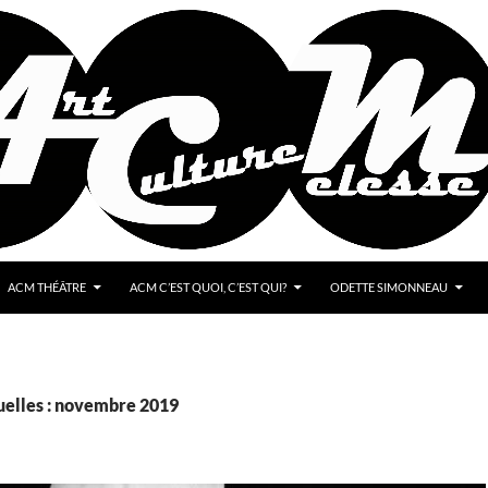
ACM THÉÂTRE
ACM C’EST QUOI, C’EST QUI?
ODETTE SIMONNEAU
elles : novembre 2019