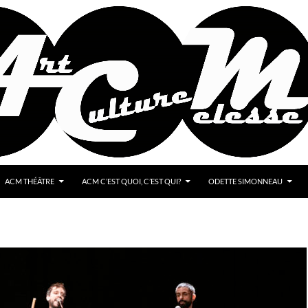
ACM THÉÂTRE
ACM C’EST QUOI, C’EST QUI?
ODETTE SIMONNEAU