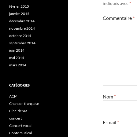
indiqués avec
*
février 2015
janvier 2015
Commentaire
*
décembre 2014
novembre 2014
octobre 2014
septembre 2014
juin 2014
mai 2014
mars 2014
CATÉGORIES
Nom
*
ACM
Chanson française
Ciné-débat
concert
E-mail
*
Concert vocal
Conte musical