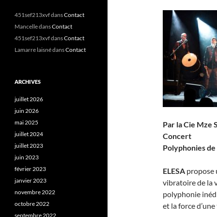
451sef213xvf
dans
Contact
Mancelle
dans
Contact
451sef213xvf
dans
Contact
Lamarre laisné
dans
Contact
ARCHIVES
juillet 2026
juin 2026
mai 2025
Par la Cie Mze 
juillet 2024
Concert
juillet 2023
Polyphonies de 
juin 2023
février 2023
ELESA
propose u
janvier 2023
vibratoire de la 
novembre 2022
polyphonie inédit
octobre 2022
et la force d’un
septembre 2022