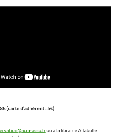
 8€ (carte d’adhérent : 5€)
servation@acm-asso.fr
ou à la librairie Alfabulle