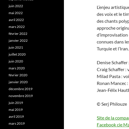
juin 2022
L’enjeu artistiqu
mai 2022
des voix et le t
avril 2022
des chants polyp
mars 2022
approche origina
février 2022
d’improvisation 
janvier 2022
connues dans les
juin 2021
Turquie et l’Iran.
juillet 2020
juin 2020
Denise Schaffer 
mars 2020
Craig Schaffer : 
février 2020
Milad Pasta : voi
janvier 2020
Ronan Mancec : 
décembre 2019
Jean-Félix Hautb
novembre 2019
juin 2019
© Serj Philouze
mai 2019
avril 2019
Site de la comp
mars 2019
Facebook cie Mz