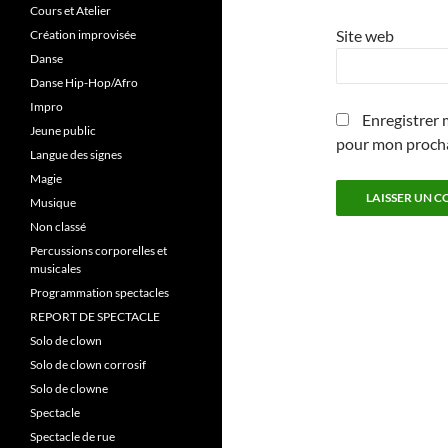
Cours et Atelier
Site web
Création improvisée
Danse
Danse Hip-Hop/Afro
Impro
Enregistrer 
Jeune public
pour mon proch
Langue des signes
Magie
Musique
Non classé
Percussions corporelles et
musicales
Programmation spectacles
REPORT DE SPECTACLE
Solo de clown
Solo de clown corrosif
Solo de clowne
Spectacle
Spectacle de rue