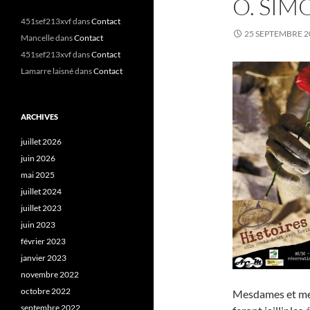
O. SI
451sef213xvf
dans
Contact
25 SEPTEMBRE 2
Mancelle
dans
Contact
451sef213xvf
dans
Contact
Lamarre laisné
dans
Contact
ARCHIVES
juillet 2026
juin 2026
mai 2025
juillet 2024
juillet 2023
juin 2023
février 2023
janvier 2023
novembre 2022
octobre 2022
Mesdames et mes
septembre 2022