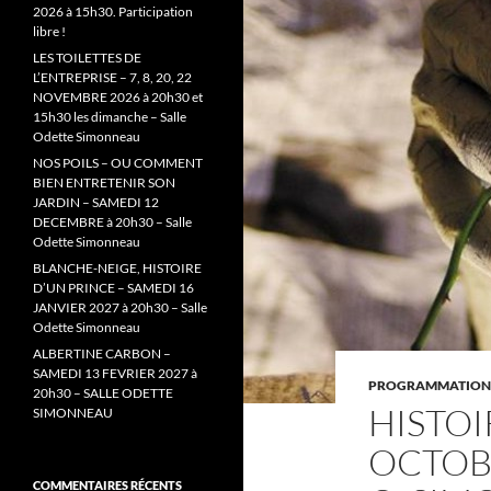
2026 à 15h30. Participation
libre !
LES TOILETTES DE
L’ENTREPRISE – 7, 8, 20, 22
NOVEMBRE 2026 à 20h30 et
15h30 les dimanche – Salle
Odette Simonneau
NOS POILS – OU COMMENT
BIEN ENTRETENIR SON
JARDIN – SAMEDI 12
DECEMBRE à 20h30 – Salle
Odette Simonneau
BLANCHE-NEIGE, HISTOIRE
D’UN PRINCE – SAMEDI 16
JANVIER 2027 à 20h30 – Salle
Odette Simonneau
ALBERTINE CARBON –
SAMEDI 13 FEVRIER 2027 à
PROGRAMMATION 
20h30 – SALLE ODETTE
HISTOI
SIMONNEAU
OCTOBR
COMMENTAIRES RÉCENTS