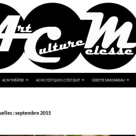
ACM THÉÂTRE
ACM C’EST QUOI, C’EST QUI?
ODETTE SIMONNEAU
elles : septembre 2015