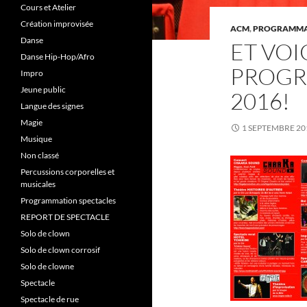
Cours et Atelier
Création improvisée
ACM
,
PROGRAMMAT
Danse
ET VOI
Danse Hip-Hop/Afro
PROGR
Impro
Jeune public
2016!
Langue des signes
Magie
1 SEPTEMBRE 20
Musique
Non classé
Percussions corporelles et
musicales
Programmation spectacles
REPORT DE SPECTACLE
Solo de clown
Solo de clown corrosif
Solo de clowne
Spectacle
Spectacle de rue