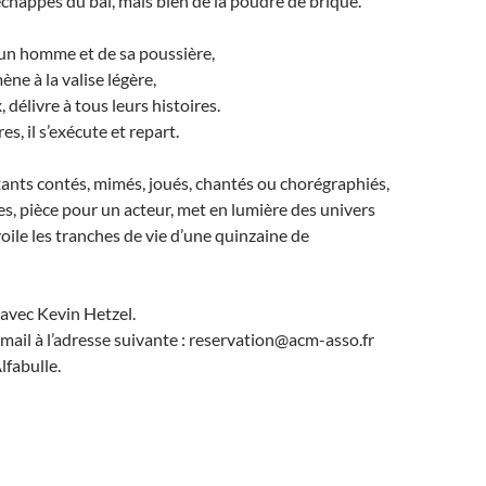
s échappés du bal, mais bien de la poudre de brique.
’un homme et de sa poussière,
e à la valise légère,
, délivre à tous leurs histoires.
s, il s’exécute et repart.
tants contés, mimés, joués, chantés ou chorégraphiés,
es, pièce pour un acteur, met en lumière des univers
voile les tranches de vie d’une quinzaine de
 avec Kevin Hetzel.
mail à l’adresse suivante : reservation@acm-asso.fr
Alfabulle.