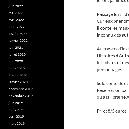
feront jaillir le
juin 2022
mai 2022
Passage furtif d
avril 2022
Curieux phénomèn
mars 2022
Il conte les maux
février 2022
Inconnu des autre
janvier 2022
juin 2021
Au travers d’ins
juillet 2020
Histoires d’Autr
juin 2020
intimistes et dé
mars 2020
personnages.
février 2020
janvier 2020
Solo conté de et
décembre 2019
Réservation par 
novembre 2019
ou à la librairie 
juin 2019
mai 2019
Prix : 8/5 euros
avril 2019
mars 2019