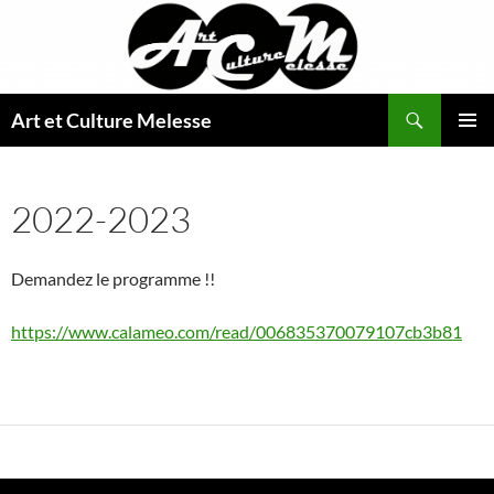
Aller
au
contenu
Recherche
Art et Culture Melesse
MENU
PRINCI
2022-2023
Demandez le programme !!
https://www.calameo.com/read/006835370079107cb3b81