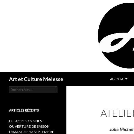
Aller
au
contenu
Recherche
Art et Culture Melesse
AGENDA
Rechercher :
ATELIE
ARTICLES RÉCENTS
LE LAC DES CYGNES !
OUVERTURE DE SAISON,
Julie Miche
DIMANCHE 13 SEPTEMBRE