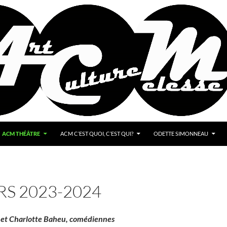
ACM THÉÂTRE
ACM C’EST QUOI, C’EST QUI?
ODETTE SIMONNEAU
RS 2023-2024
l et Charlotte Baheu, comédiennes