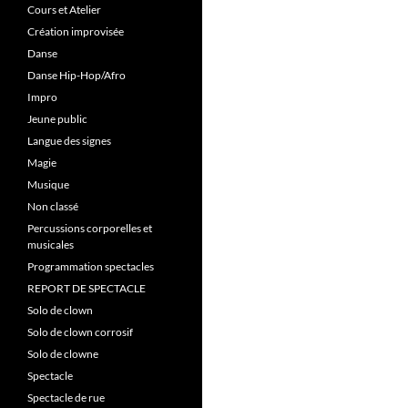
Cours et Atelier
Création improvisée
Danse
Danse Hip-Hop/Afro
Impro
Jeune public
Langue des signes
Magie
Musique
Non classé
Percussions corporelles et
musicales
Programmation spectacles
REPORT DE SPECTACLE
Solo de clown
Solo de clown corrosif
Solo de clowne
Spectacle
Spectacle de rue