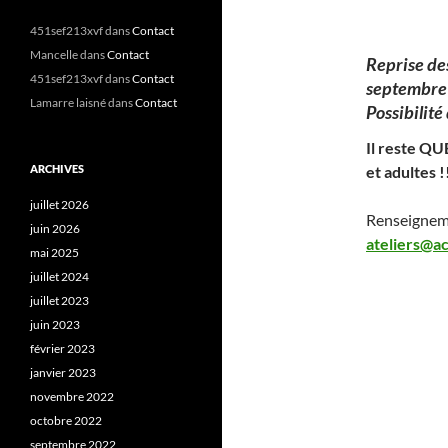
451sef213xvf
dans
Contact
Mancelle
dans
Contact
Reprise des
451sef213xvf
dans
Contact
septembre
Lamarre laisné
dans
Contact
Possibilité
Il reste Q
ARCHIVES
et adultes !
juillet 2026
Renseigneme
juin 2026
ateliers@a
mai 2025
juillet 2024
juillet 2023
juin 2023
février 2023
janvier 2023
novembre 2022
octobre 2022
septembre 2022